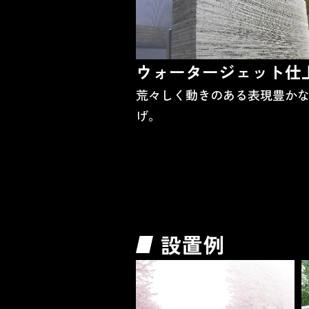
ウォータージェット
仕
荒々しく動きのある表現豊か
げ。
設置例